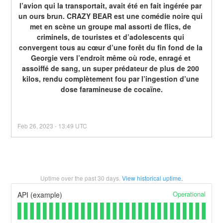
l’avion qui la transportait, avait été en fait ingérée par 
un ours brun. CRAZY BEAR est une comédie noire qui 
met en scène un groupe mal assorti de flics, de 
criminels, de touristes et d’adolescents qui 
convergent tous au cœur d’une forêt du fin fond de la 
Georgie vers l’endroit même où rode, enragé et 
assoiffé de sang, un super prédateur de plus de 200 
kilos, rendu complètement fou par l’ingestion d’une 
dose faramineuse de cocaïne.
Feb
26
,
2023
-
13:49
UTC
Uptime over the past
30
days.
View historical uptime.
Operational
API (example)